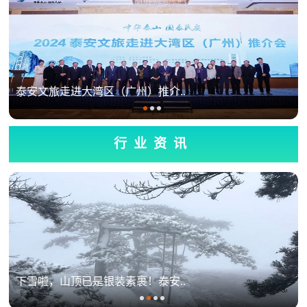
行业资讯
下雪啦，山顶已是银装素裹！泰安..