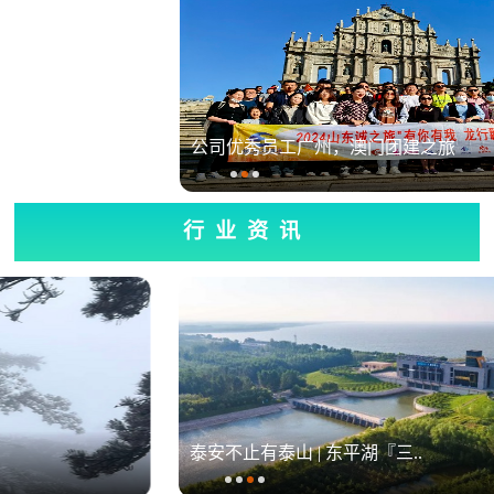
祝贺我公司马培成获得泰安市20..
行业资讯
泰安不止有泰山 | 东平湖『三..